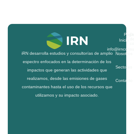
Pági
D
d
Inicio
co
info@irnconsu
iRN desarrolla estudios y consultorías de amplio
Nosotros
espectro enfocados en la determinación de los
Sectores
impactos que generan las actividades que
realizamos, desde las emisiones de gases
Contacto
contaminantes hasta el uso de los recursos que
utilizamos y su impacto asociado.